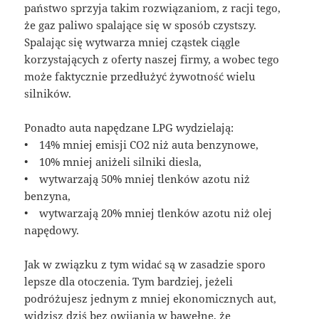
państwo sprzyja takim rozwiązaniom, z racji tego,
że gaz paliwo spalające się w sposób czystszy.
Spalając się wytwarza mniej cząstek ciągle
korzystających z oferty naszej firmy, a wobec tego
może faktycznie przedłużyć żywotność wielu
silników.
Ponadto auta napędzane LPG wydzielają:
• 14% mniej emisji CO2 niż auta benzynowe,
• 10% mniej aniżeli silniki diesla,
• wytwarzają 50% mniej tlenków azotu niż
benzyna,
• wytwarzają 20% mniej tlenków azotu niż olej
napędowy.
Jak w związku z tym widać są w zasadzie sporo
lepsze dla otoczenia. Tym bardziej, jeżeli
podróżujesz jednym z mniej ekonomicznych aut,
widzisz dziś bez owijania w bawełnę, że