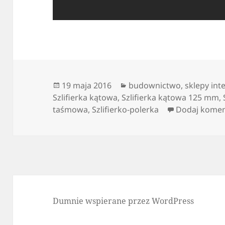
Data
Kategorie
19 maja 2016
budownictwo
,
sklepy in
publikacji
Szlifierka kątowa
,
Szlifierka kątowa 125 mm
,
taśmowa
,
Szlifierko-polerka
Dodaj komen
Dumnie wspierane przez WordPress