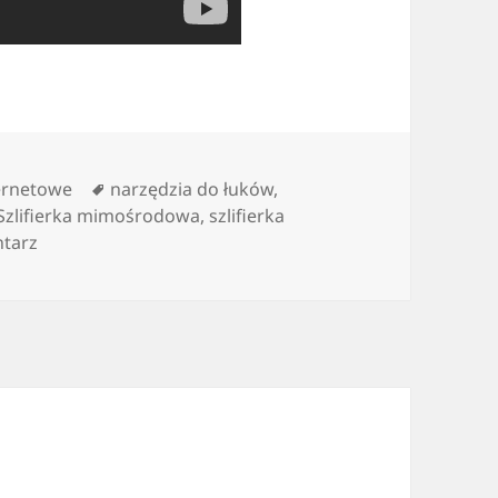
Tagi
ternetowe
narzędzia do łuków
,
Szlifierka mimośrodowa
,
szlifierka
do szlifierki kątowe
tarz