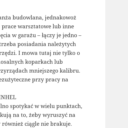
anża budowlana, jednakowoż
ż prace warsztatowe lub inne
jęcia w garażu – łączy je jedno –
trzeba posiadania należytych
rzędzi. I mowa tutaj nie tylko o
losalnych koparkach lub
przyrządach mniejszego kalibru.
bezużyteczne przy pracy na
EINHEL
no spotykać w wielu punktach,
kują na to, żeby wyruszyć na
ównież ciągle nie brakuje.