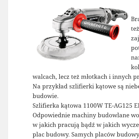
Br
te
za
po
na
ko
walcach, lecz też młotkach i innych 
Na przykład szlifierki kątowe są nie
budowie.
Szlifierka kątowa 1100W TE-AG125 
Odpowiednie machiny budowlane wol
w jakich pracują bądź w jakich wycze
plac budowy. Samych placów budowy r