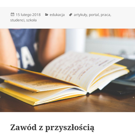
Data
Kategorie
Tagi
15 lutego 2018
edukacja
artykuły
,
portal
,
praca
,
publikacji
studenci
,
szkoła
Zawód z przyszłością