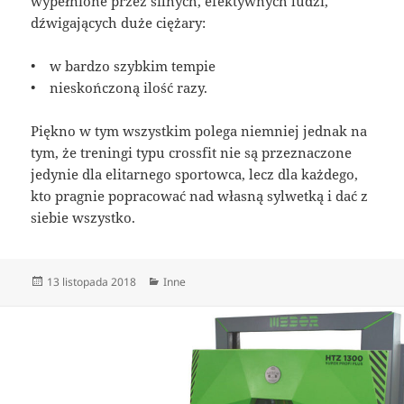
wypełnione przez silnych, efektywnych ludzi,
dźwigających duże ciężary:
• w bardzo szybkim tempie
• nieskończoną ilość razy.
Piękno w tym wszystkim polega niemniej jednak na
tym, że treningi typu crossfit nie są przeznaczone
jedynie dla elitarnego sportowca, lecz dla każdego,
kto pragnie popracować nad własną sylwetką i dać z
siebie wszystko.
Data
Kategorie
13 listopada 2018
Inne
publikacji