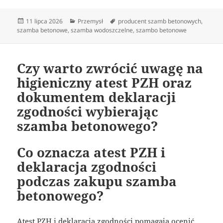
Data
Kategorie
Tagi
11 lipca 2026
Przemysł
producent szamb betonowych
,
publikacji
szamba betonowe
,
szamba wodoszczelne
,
szambo betonowe
Czy warto zwrócić uwagę na
higieniczny atest PZH oraz
dokumentem deklaracji
zgodności wybierając
szamba betonowego?
Co oznacza atest PZH i
deklaracja zgodności
podczas zakupu szamba
betonowego?
Atest PZH i deklaracja zgodności pomagają ocenić,