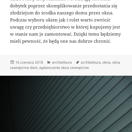
dobytek poprzez skomplikowanie przedostania się
złodziejom do środka naszego domu przez okna.
Podczas wyboru okien jak i rolet warto zwrócić
uwagę czy przedsiębiorstwo w której kupujemy jest
w stanie nam je zamontować. Dzięki temu będziemy
mieli pewność, że będą one nas dobrze chronić.
Data
Kategorie
Tagi
16 czerwca 2018
architektura
architektura
,
okna
,
okna
publikacji
zewnętrzne dom
,
wykonczenie okna zewnętrzne