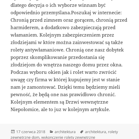
dlatego decyzja o ich wyborze winnam być
odpowiednio przemyślana.Poszukaj w internecie:
Chronią przed zimnem oraz gorącem, chronią przed
harmiderem, a dodatkowo zabezpieczają przed
włamaniem. Kolejnym zabezpieczeniem przez
złodziejami w które można zainwestować są także
rolety antywłamaniowe. Chronią one nasz dobytek
poprzez skomplikowanie przedostania się
złodziejom do wnętrza naszego domu przez okna.
Podczas wyboru okien jak i rolet warto zwrócić
uwagę czy firma w której kupujemy jest w stanie
nam je zamontować. Dzięki temu będziemy mieli
pewność, że będą one nas prawidłowo chronić.
Kolejnym elementem są Drzwi wewnętrzne
Niepołomice, ale to juz w kolejnym artykule.
Data
Kategorie
Tagi
17 czerwca 2018
architektura
architektura
,
rolety
publikacji
zewnętrzne dom
,
wykonczenie rolety zewnętrzne